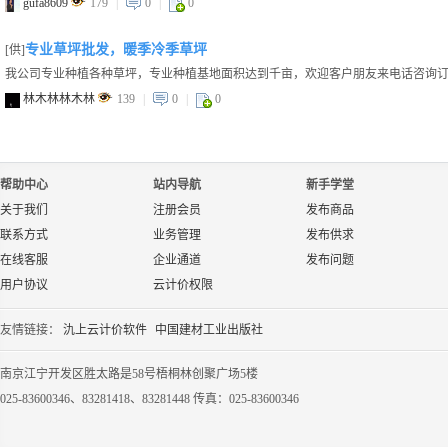
gufa8609
179
|
0
|
0
专业草坪批发，暖季冷季草坪
[供]
我公司专业种植各种草坪，专业种植基地面积达到千亩，欢迎客户朋友来电话咨询订购，电话
林木林林木林
139
|
0
|
0
帮助中心
站内导航
新手学堂
关于我们
注册会员
发布商品
联系方式
业务管理
发布供求
在线客服
企业通道
发布问题
用户协议
云计价权限
友情链接：
氿上云计价软件
中国建材工业出版社
南京江宁开发区胜太路是58号梧桐林创聚广场5楼
025-83600346、83281418、83281448 传真：025-83600346