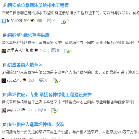
西安单位急聘注册给排水工程师
[求]
西安单位急聘注册给排水工程师 有注册给排水工程师证书的，可及时与我联系。价格面
h15249091992
188
|
0
|
0
果岭草/ 绿化草坪供应
[供]
居里夫人毕加索
147
|
0
|
0
供应各类人造草坪
[供]
suda2345
153
|
0
|
0
草坪供应，专业 承接各种绿化工程建设养护
[供]
jiujiu223
171
|
0
|
0
专业供应人造草坪种植、安装
[供]
公司拥有数十台先进的草坪草皮生产设备，年产销人造草坪、人造草皮500万平方米。 