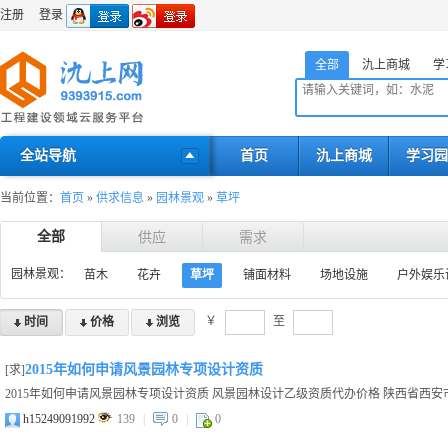
注册
登录
全部
氿上商城
学
全站导航
首页
氿上商城
学习园
当前位置：
首页
»
供求信息
»
园林景观
»
草坪
全部
供应
需求
园林景观：
苗木
花卉
草坪
铺面材料
场地设施
户外娱乐
￥
至
时间
价格
浏览
​2015年如何申请风景园林专项设计资质
[求]
2015年如何申请风景园林专项设计资质 风景园林设计乙级资质代办价格 陕西省西安市
h15249091992
139
|
0
|
0