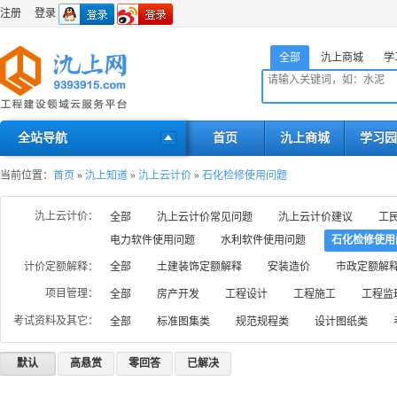
注册
登录
全部
氿上商城
学
全站导航
首页
氿上商城
学习园
当前位置：
首页
»
氿上知道
»
氿上云计价
»
石化检修使用问题
氿上云计价：
全部
氿上云计价常见问题
氿上云计价建议
工
电力软件使用问题
水利软件使用问题
石化检修使用
计价定额解释：
全部
土建装饰定额解释
安装造价
市政定额解
项目管理：
全部
房产开发
工程设计
工程施工
工程监
考试资料及其它：
全部
标准图集类
规范规程类
设计图纸类
默认
高悬赏
零回答
已解决