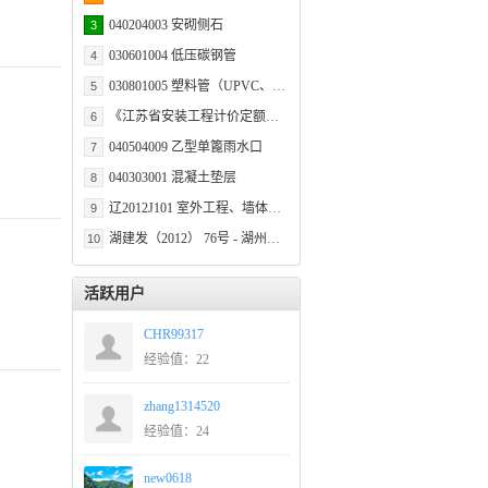
040204003 安砌侧石
3
030601004 低压碳钢管
4
030801005 塑料管（UPVC、PVC、PP-C等）
5
《江苏省安装工程计价定额》2014版勘误 （2014安装工程计价定额勘误）
6
040504009 乙型单篦雨水口
7
040303001 混凝土垫层
8
1.混凝土强度等级:C15砼垫层
辽2012J101 室外工程、墙体保温构造 标准图集
9
湖建发（2012） 76号 - 湖州市住房和城乡建设局转发省住房和城乡建设厅关于印发《浙江省建设工程价格信息动态管理办法》的通知
10
活跃用户
CHR99317
经验值：22
zhang1314520
经验值：24
new0618