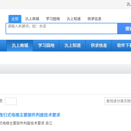
氿
全部
氿上商城
学习园地
氿上知道
供求信息
搜
氿上商城
学习园地
氿上知道
供求信息
软件下
至
浙江） 曳引式电梯主要部件判废技术要求
） 曳引式电梯主要部件判废技术要求 浙江