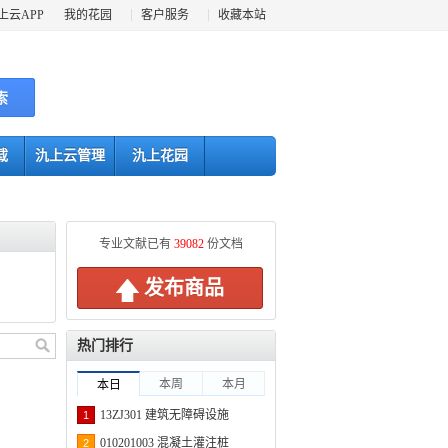
上云APP
我的花园
客户服务
收藏本站
索
载
氿上云管理
氿上花园
专业文献已有
39082
份文档
发布商品
热门排行
本周
本月
本日
13ZJ301 建筑无障碍设施
1
010201003 混凝土灌注桩
2