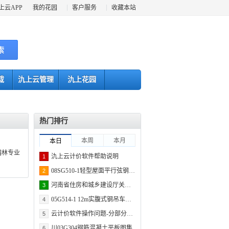
上云APP
我的花园
客户服务
收藏本站
索
载
氿上云管理
氿上花园
热门排行
本周
本月
本日
园林专业
氿上云计价软件帮助说明
1
08SG510-1轻型屋面平行弦钢屋架
2
河南省住房和城乡建设厅关于调整《河南省建设工程安全文明施工措施费计价管理办法》中费用的通知
3
05G514-1 12m实腹式钢吊车梁 轻级工作制（A1～A3） Q235钢
4
云计价软件操作问题-分部分项-如何复制清单或子目
5
川03G304钢筋混凝土平板图集
6