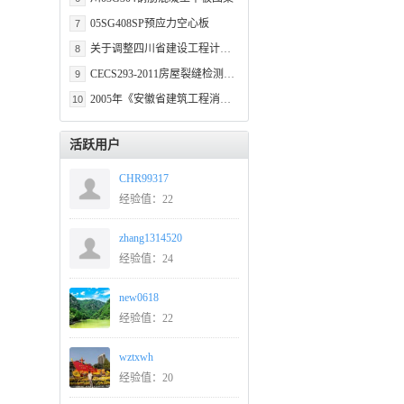
05SG408SP预应力空心板
7
关于调整四川省建设工程计价定额中税金计取标准的通知
8
CECS293-2011房屋裂缝检测与处理技术规程
9
2005年《安徽省建筑工程消耗量定额》勘误
10
活跃用户
CHR99317
经验值：22
zhang1314520
经验值：24
new0618
经验值：22
wztxwh
经验值：20