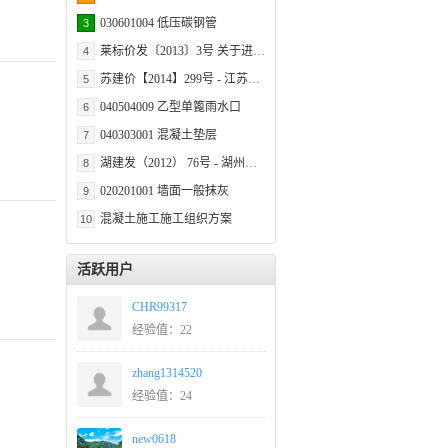
030601004 低压碳钢管
3
莱标价发〔2013〕3号 关于进一步规范建设工程安全防护、文明施工措施费用存付操作流程的通知
4
苏建价【2014】299号 - 江苏省建设工程费用定额 2014
5
040504009 乙型单篦雨水口
6
040303001 混凝土垫层
7
1.混凝土强度等级:C15砼垫层
湖建发（2012） 76号 - 湖州市住房和城乡建设局转发省住房和城乡建设厅关于印发《浙江省建设工程价格信息动态管理办法》的通知
8
020201001 墙面一般抹灰
9
混凝土施工施工组织方案
10
活跃用户
CHR99317
经验值：22
zhang1314520
经验值：24
new0618