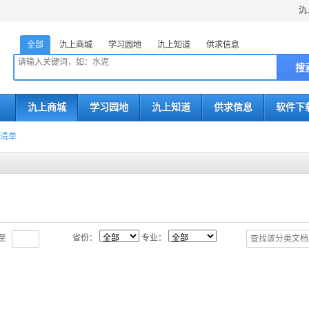
氿
全部
氿上商城
学习园地
氿上知道
供求信息
搜
氿上商城
学习园地
氿上知道
供求信息
软件下
清单
至
省份：
专业：