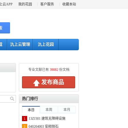
上云APP
我的花园
客户服务
收藏本站
索
载
氿上云管理
氿上花园
专业文献已有
39082
份文档
发布商品
热门排行
本周
本月
本日
13ZJ301 建筑无障碍设施
1
040204003 安砌侧石
2