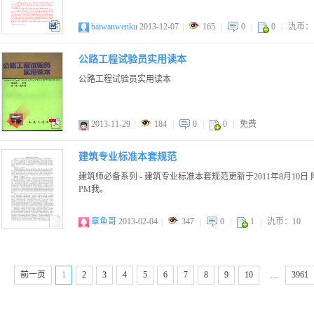
baiwanwenku
2013-12-07
|
165
|
0
|
0
|
氿币：
doc
公路工程试验员实用读本
公路工程试验员实用读本
2013-11-29
|
184
|
0
|
0
|
免费
pdf
建筑专业标准本套规范
建筑师必备系列 - 建筑专业标准本套规范更新于2011年8月10
PM我。
章鱼哥
2013-02-04
|
347
|
0
|
1
|
氿币：10
前一页
1
2
3
4
5
6
7
8
9
10
…
3961