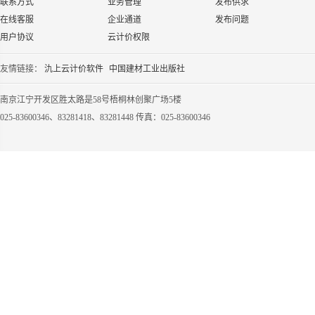
联系方式
业务管理
发布供求
在线客服
企业通道
发布问题
用户协议
云计价权限
友情链接：
氿上云计价软件
中国建材工业出版社
南京江宁开发区胜太路是58号梧桐林创聚广场5楼
025-83600346、83281418、83281448 传真：025-83600346