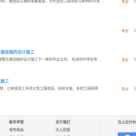
0
超逸建材公司为超逸集团旗下机构成员，成立于2004年，集团设立路桥发展基金，为大型的工程项目与新材料开发提供融...
2
元
0
2
元
交通设施的设计施工
0
本公司是一家集停车场设施，小区智能规划设备，道路交通设施的设计施工于一体的专业公司。 在深圳市停车场及交通设施...
2
元
业施工
0
我公司是公路工程1级总承包企业，公司技术力量雄厚，已承接完工多项大型工程项目，经验丰富，多项工程获得国家优质奖...
2
元
新手学堂
关于我们
氿上云计价
发布商品
氿上花园