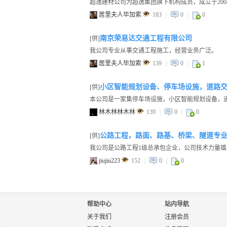
居里夫人毕加索
183
|
0
|
0
南京荣易达交通工程有限公司
[供]
我公司专业从事交通工程施工，经营业务广泛。
居里夫人毕加索
139
|
0
|
1
小区智能规划设备、停车场设施，道路
[供]
林木林林木林
139
|
0
|
0
公路工程，路面、路基、桥梁、隧道专
[供]
jiujiu223
152
|
0
|
0
帮助中心
站内导航
关于我们
注册会员