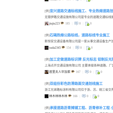
宜兴道路交通标线施工、专业热熔道路
[供]
jiujiu223
185
|
0
|
0
石碣热熔公路标线，道路标线专业施工
[供]
suda2345
154
|
0
|
0
加工定做道路标识牌 反光标志 铝制反光
[供]
居里夫人毕加索
167
|
0
|
0
双组份彩色防滑路面交通划线施工
[供]
林木林林木林
166
|
0
|
0
承接道路沥青摊铺工程、沥青修补工程 
[供]