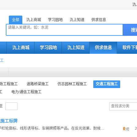
氿
全部
氿上商城
学习园地
氿上知道
供求信息
搜
氿上商城
学习园地
氿上知道
供求信息
软件下
工
政工程施工
道路桥梁施工
仿古园林工程施工
交通工程施工
工
电力/通信工程施工
至
光施工标牌
0
本公司专业生产公路反光标志牌、反光突起路标、护栏轮廓标、线形诱导标、车辆牌照等产品。在反光效果、耐候性能、...
2
元