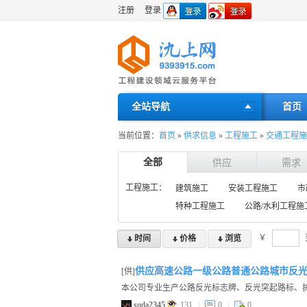
注册
登录
全站导航
首页
当前位置：
首页
»
供求信息
»
工程施工
»
交通工程施
全部
供应
需求
工程施工：
建筑施工
安装工程施工
市
特种工程施工
公路/水利工程施
￥
时间
价格
浏览
供应高速公路一级公路普通公路城市反
[供]
suda2345
131
|
0
|
0