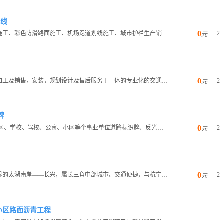
划线
0
无锡伊路交通设施有限公司是专业的道路交通标线施工、彩色防滑路面施工、机场跑道划线施工、城市护栏生产销售及停车场...
2
元
0
新恒安交通设备有限公司是一家从事交通设备生产加工及销售，安装，规划设计及售后服务于一体的专业化的交通设备公司。...
2
元
牌
0
上海点开交通设施有限公司 主要承接各种道路、厂区、学校、驾校、公寓、小区等企事业单位道路标识牌、反光路牌、广...
2
元
0
浙江兄弟路标涂料有限公司位于浙、苏、皖三省交界的太湖南岸——长兴，属长三角中部城市。交通便捷，与杭宁、申苏浙皖...
2
元
小区路面沥青工程