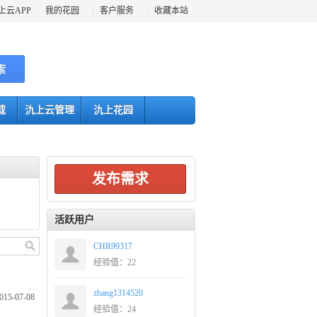
上云APP
我的花园
客户服务
收藏本站
索
载
氿上云管理
氿上花园
发布需求
活跃用户
CHR99317
经验值：22
zhang1314520
015-07-08
经验值：24