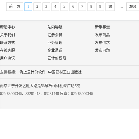
前一页
1
2
3
4
5
6
7
8
9
10
…
3961
帮助中心
站内导航
新手学堂
关于我们
注册会员
发布商品
联系方式
业务管理
发布供求
在线客服
企业通道
发布问题
用户协议
云计价权限
友情链接：
氿上云计价软件
中国建材工业出版社
南京江宁开发区胜太路是58号梧桐林创聚广场5楼
025-83600346、83281418、83281448 传真：025-83600346