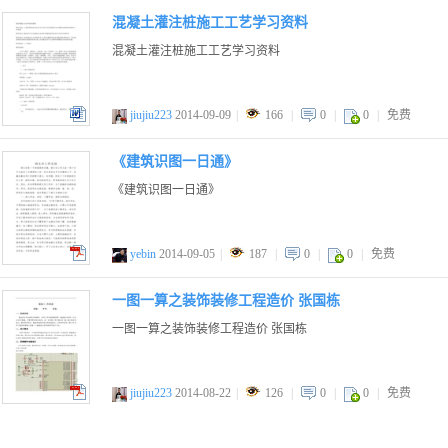
混凝土灌注桩施工工艺学习资料
混凝土灌注桩施工工艺学习资料
jiujiu223
2014-09-09
|
166
|
0
|
0
|
免费
doc
《建筑识图一日通》
《建筑识图一日通》
yebin
2014-09-05
|
187
|
0
|
0
|
免费
pdf
一图一算之装饰装修工程造价 张国栋
一图一算之装饰装修工程造价 张国栋
jiujiu223
2014-08-22
|
126
|
0
|
0
|
免费
pdf